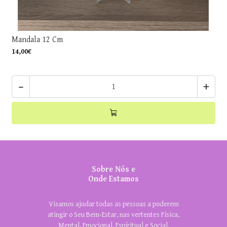
Mandala 12 Cm
14,00€
-
+
Sobre Nós e
Onde Estamos
Visamos ajudar todas as pessoas a poderem
atingir o Seu Bem-Estar, nas vertentes Física,
Mental, Emocional, Espíritual e Social.