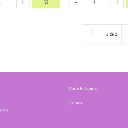
+
-
+
1
de
2
Onde Estamos
Contacto
ações