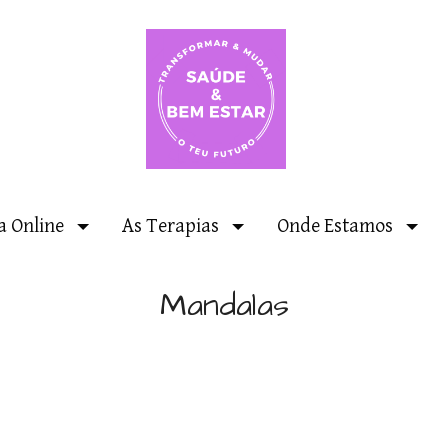
a Online
As Terapias
Onde Estamos
Mandalas